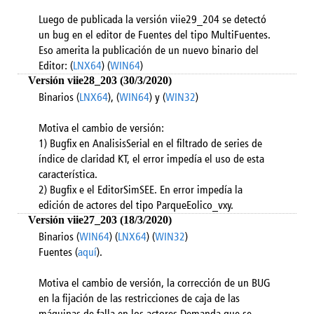
Luego de publicada la versión viie29_204 se detectó
un bug en el editor de Fuentes del tipo MultiFuentes.
Eso amerita la publicación de un nuevo binario del
Editor: (
LNX64
) (
WIN64
)
Versión viie28_203 (30/3/2020)
Binarios (
LNX64
), (
WIN64
) y (
WIN32
)
Motiva el cambio de versión:
1) Bugfix en AnalisisSerial en el filtrado de series de
índice de claridad KT, el error impedía el uso de esta
característica.
2) Bugfix e el EditorSimSEE. En error impedía la
edición de actores del tipo ParqueEolico_vxy.
Versión viie27_203 (18/3/2020)
Binarios (
WIN64
) (
LNX64
) (
WIN32
)
Fuentes (
aquí
).
Motiva el cambio de versión, la corrección de un BUG
en la fijación de las restricciones de caja de las
máquinas de falla en los actores Demanda que se