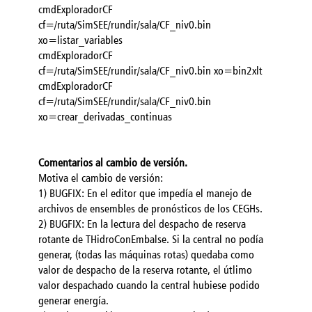
cmdExploradorCF
cf=/ruta/SimSEE/rundir/sala/CF_niv0.bin
xo=listar_variables
cmdExploradorCF
cf=/ruta/SimSEE/rundir/sala/CF_niv0.bin xo=bin2xlt
cmdExploradorCF
cf=/ruta/SimSEE/rundir/sala/CF_niv0.bin
xo=crear_derivadas_continuas
Comentarios al cambio de versión.
Motiva el cambio de versión:
1) BUGFIX: En el editor que impedía el manejo de
archivos de ensembles de pronósticos de los CEGHs.
2) BUGFIX: En la lectura del despacho de reserva
rotante de THidroConEmbalse. Si la central no podía
generar, (todas las máquinas rotas) quedaba como
valor de despacho de la reserva rotante, el útlimo
valor despachado cuando la central hubiese podido
generar energía.