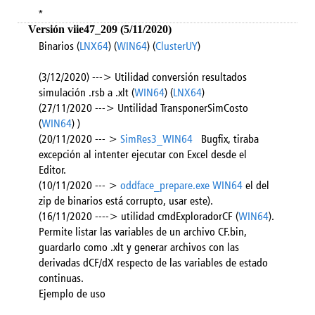
*
Versión viie47_209 (5/11/2020)
Binarios (
LNX64
) (
WIN64
) (
ClusterUY
)
(3/12/2020) ---> Utilidad conversión resultados
simulación .rsb a .xlt (
WIN64
) (
LNX64
)
(27/11/2020 ---> Untilidad TransponerSimCosto
(
WIN64
) )
(20/11/2020 --- >
SimRes3_WIN64
Bugfix, tiraba
excepción al intenter ejecutar con Excel desde el
Editor.
(10/11/2020 --- >
oddface_prepare.exe WIN64
el del
zip de binarios está corrupto, usar este).
(16/11/2020 ----> utilidad cmdExploradorCF (
WIN64
).
Permite listar las variables de un archivo CF.bin,
guardarlo como .xlt y generar archivos con las
derivadas dCF/dX respecto de las variables de estado
continuas.
Ejemplo de uso