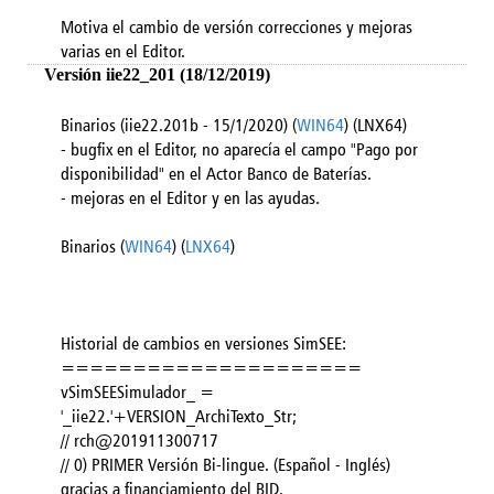
Motiva el cambio de versión correcciones y mejoras
varias en el Editor.
Versión iie22_201 (18/12/2019)
Binarios (iie22.201b - 15/1/2020) (
WIN64
) (LNX64)
- bugfix en el Editor, no aparecía el campo "Pago por
disponibilidad" en el Actor Banco de Baterías.
- mejoras en el Editor y en las ayudas.
Binarios (
WIN64
) (
LNX64
)
Historial de cambios en versiones SimSEE:
=====================
vSimSEESimulador_ =
'_iie22.'+VERSION_ArchiTexto_Str;
// rch@201911300717
// 0) PRIMER Versión Bi-lingue. (Español - Inglés)
gracias a financiamiento del BID.