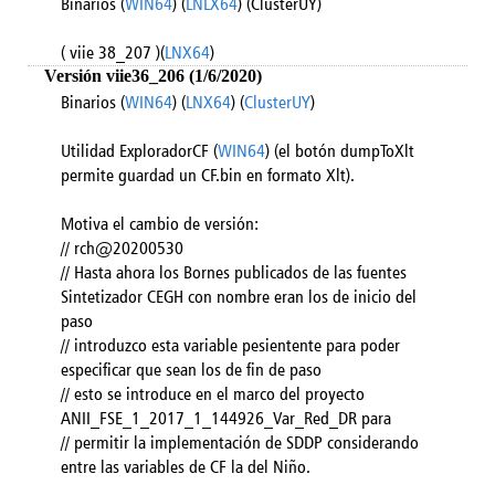
Binarios (
WIN64
) (
LNLX64
) (ClusterUY)
( viie 38_207 )(
LNX64
)
Versión viie36_206 (1/6/2020)
Binarios (
WIN64
) (
LNX64
) (
ClusterUY
)
Utilidad ExploradorCF (
WIN64
) (el botón dumpToXlt
permite guardad un CF.bin en formato Xlt).
Motiva el cambio de versión:
// rch@20200530
// Hasta ahora los Bornes publicados de las fuentes
Sintetizador CEGH con nombre eran los de inicio del
paso
// introduzco esta variable pesientente para poder
especificar que sean los de fin de paso
// esto se introduce en el marco del proyecto
ANII_FSE_1_2017_1_144926_Var_Red_DR para
// permitir la implementación de SDDP considerando
entre las variables de CF la del Niño.