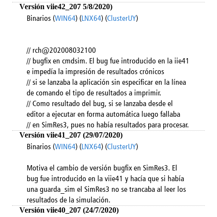
Versión viie42_207 5/8/2020)
Binarios (
WIN64
) (
LNX64
) (
ClusterUY
)
// rch@202008032100
// bugfix en cmdsim. El bug fue introducido en la iie41
e impedía la impresión de resultados crónicos
// si se lanzaba la aplicación sin especificar en la línea
de comando el tipo de resultados a imprimir.
// Como resultado del bug, si se lanzaba desde el
editor a ejecutar en forma automática luego fallaba
// en SimRes3, pues no había resultados para procesar.
Versión viie41_207 (29/07/2020)
Binarios (
WIN64
) (
LNX64
) (
ClusterUY
)
Motiva el cambio de versión bugfix en SimRes3. El
bug fue introducido en la viie41 y hacía que si había
una guarda_sim el SimRes3 no se trancaba al leer los
resultados de la simulación.
Versión viie40_207 (24/7/2020)