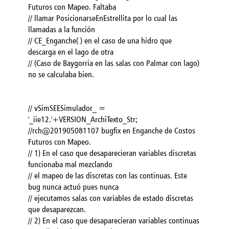
Futuros con Mapeo. Faltaba
// llamar PosicionarseEnEstrellita por lo cual las
llamadas a la función
// CE_Enganche( ) en el caso de una hidro que
descarga en el lago de otra
// (Caso de Baygorria en las salas con Palmar con lago)
no se calculaba bien.
// vSimSEESimulador_ =
'_iie12.'+VERSION_ArchiTexto_Str;
//rch@201905081107 bugfix en Enganche de Costos
Futuros con Mapeo.
// 1) En el caso que desaparecieran variables discretas
funcionaba mal mezclando
// el mapeo de las discretas con las continuas. Este
bug nunca actuó pues nunca
// ejecutamos salas con variables de estado discretas
que desaparezcan.
// 2) En el caso que desaparecieran variables continuas