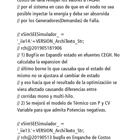
// por el sistema en caso de que en el nodo no sea
posible inyectar la energía y deba ser absorvida
// por los Generadores(Demandas) de Falla.
// vSimSEESimulador_ =
'_iie14.'+VERSION_ArchiTexto_Str;
// rch@201905181906
// 1) BugFix en Expandir estado en efuentes CEGH. No
calculaba la expansion del
// último borne lo que causaba que el estado del
mismo no se ajustara al cambiar de estado
// y eso hacía que el resultado de la optimización se
viera afectado causando diferencias entre
// corridas mono y multi-hilo.
// 2) Se mejoró el modelo de Térmico con P y CV
Variable para que admita Potencias negativas.
// vSimSEESimulador_ =
'_iie13.'+VERSION_ArchiTexto_Str;
// rch@20190513 bugfix en Enganche de Costos