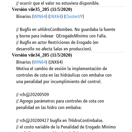
// ocurrir que el valor no estuviera disponible.
Versión viie35_205 (11/5/2020)
Binarios (
WIN64
) (
LNX64
) (
ClusterUY
)
// Bugfix en uHidroConBombeo. No guardaba la fuente
y borne para indexar QErogadoMinimo con Falla.
// Bugfix en actor Restriciones de Erogado (en
desarrollo no afecta Salas en produccion).
Versión viie34_205 (11/5/2020)
Binarios (
WIN64
) (LNX64)
Motiva el cambio de vesión la implementación de
controles de cota en las hidráulicas con embalse con
una penalidad por incumplimiento del control.
// rch@20200509
// Agrego parámetros para controles de cota con
penalidad en las hidro con embalse.
// rch@20200427 bugfix en THidroConEmbalse.
// el costo variable de la Penalidad de Erogado Mínimo