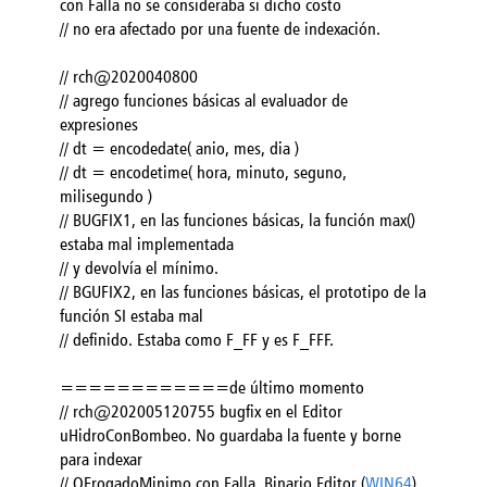
con Falla no se consideraba si dicho costo
// no era afectado por una fuente de indexación.
// rch@2020040800
// agrego funciones básicas al evaluador de
expresiones
// dt = encodedate( anio, mes, dia )
// dt = encodetime( hora, minuto, seguno,
milisegundo )
// BUGFIX1, en las funciones básicas, la función max()
estaba mal implementada
// y devolvía el mínimo.
// BGUFIX2, en las funciones básicas, el prototipo de la
función SI estaba mal
// definido. Estaba como F_FF y es F_FFF.
============de último momento
// rch@202005120755 bugfix en el Editor
uHidroConBombeo. No guardaba la fuente y borne
para indexar
// QErogadoMinimo con Falla. Binario Editor (
WIN64
)