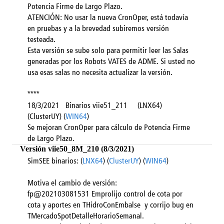
Potencia Firme de Largo Plazo.
ATENCIÓN: No usar la nueva CronOper, está todavía
en pruebas y a la brevedad subiremos versión
testeada.
Esta versión se sube solo para permitir leer las Salas
generadas por los Robots VATES de ADME. Si usted no
usa esas salas no necesita actualizar la versión.
****
18/3/2021 Binarios viie51_211 (LNX64)
(ClusterUY) (
WIN64
)
Se mejoran CronOper para cálculo de Potencia Firme
de Largo Plazo.
Versión viie50_8M_210 (8/3/2021)
SimSEE binarios: (
LNX64
) (
ClusterUY
) (
WIN64
)
Motiva el cambio de versión:
fp@202103081531 Emprolijo control de cota por
cota y aportes en THidroConEmbalse y corrijo bug en
TMercadoSpotDetalleHorarioSemanal.