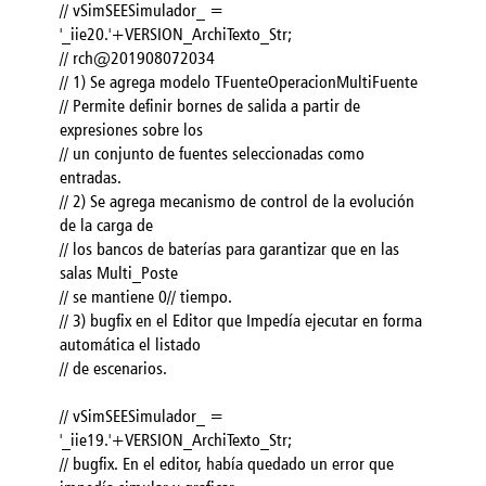
// vSimSEESimulador_ =
'_iie20.'+VERSION_ArchiTexto_Str;
// rch@201908072034
// 1) Se agrega modelo TFuenteOperacionMultiFuente
// Permite definir bornes de salida a partir de
expresiones sobre los
// un conjunto de fuentes seleccionadas como
entradas.
// 2) Se agrega mecanismo de control de la evolución
de la carga de
// los bancos de baterías para garantizar que en las
salas Multi_Poste
// se mantiene 0// tiempo.
// 3) bugfix en el Editor que Impedía ejecutar en forma
automática el listado
// de escenarios.
// vSimSEESimulador_ =
'_iie19.'+VERSION_ArchiTexto_Str;
// bugfix. En el editor, había quedado un error que