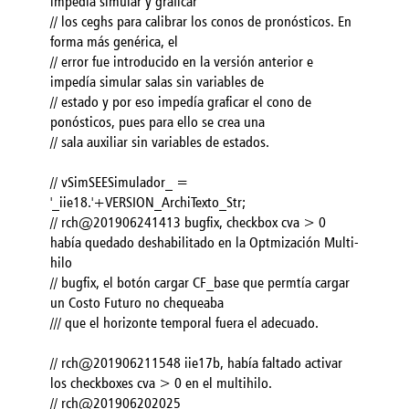
impedía simular y graficar
// los ceghs para calibrar los conos de pronósticos. En
forma más genérica, el
// error fue introducido en la versión anterior e
impedía simular salas sin variables de
// estado y por eso impedía graficar el cono de
ponósticos, pues para ello se crea una
// sala auxiliar sin variables de estados.
// vSimSEESimulador_ =
'_iie18.'+VERSION_ArchiTexto_Str;
// rch@201906241413 bugfix, checkbox cva > 0
había quedado deshabilitado en la Optmización Multi-
hilo
// bugfix, el botón cargar CF_base que permtía cargar
un Costo Futuro no chequeaba
/// que el horizonte temporal fuera el adecuado.
// rch@201906211548 iie17b, había faltado activar
los checkboxes cva > 0 en el multihilo.
// rch@201906202025