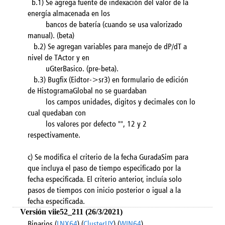
b.1) Se agrega fuente de indexación del valor de la
energía almacenada en los
bancos de batería (cuando se usa valorizado
manual). (beta)
b.2) Se agregan variables para manejo de dP/dT a
nivel de TActor y en
uGterBasico. (pre-beta).
b.3) Bugfix (Eidtor->sr3) en formulario de edición
de HistogramaGlobal no se guardaban
los campos unidades, digitos y decimales con lo
cual quedaban con
los valores por defecto "", 12 y 2
respectivamente.
c) Se modifica el criterio de la fecha GuradaSim para
que incluya el paso de tiempo especificado por la
fecha especificada. El criterio anterior, incluía solo
pasos de tiempos con inicio posterior o igual a la
fecha especificada.
Versión viie52_211 (26/3/2021)
Binarios (
LNX64
) (
ClusterUY
) (
WIN64
)