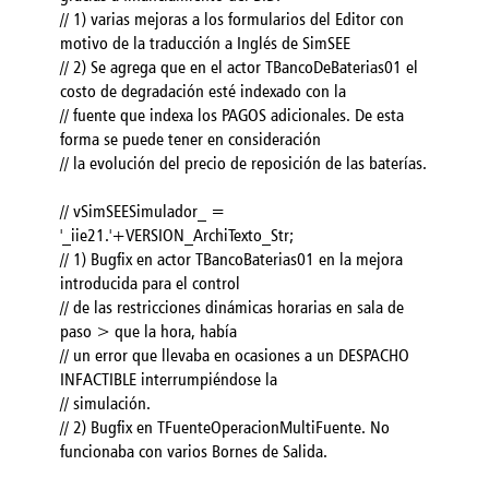
// 1) varias mejoras a los formularios del Editor con
motivo de la traducción a Inglés de SimSEE
// 2) Se agrega que en el actor TBancoDeBaterias01 el
costo de degradación esté indexado con la
// fuente que indexa los PAGOS adicionales. De esta
forma se puede tener en consideración
// la evolución del precio de reposición de las baterías.
// vSimSEESimulador_ =
'_iie21.'+VERSION_ArchiTexto_Str;
// 1) Bugfix en actor TBancoBaterias01 en la mejora
introducida para el control
// de las restricciones dinámicas horarias en sala de
paso > que la hora, había
// un error que llevaba en ocasiones a un DESPACHO
INFACTIBLE interrumpiéndose la
// simulación.
// 2) Bugfix en TFuenteOperacionMultiFuente. No
funcionaba con varios Bornes de Salida.