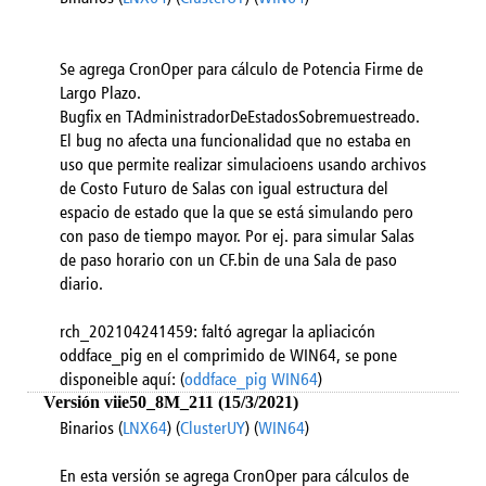
Se agrega CronOper para cálculo de Potencia Firme de
Largo Plazo.
Bugfix en TAdministradorDeEstadosSobremuestreado.
El bug no afecta una funcionalidad que no estaba en
uso que permite realizar simulacioens usando archivos
de Costo Futuro de Salas con igual estructura del
espacio de estado que la que se está simulando pero
con paso de tiempo mayor. Por ej. para simular Salas
de paso horario con un CF.bin de una Sala de paso
diario.
rch_202104241459: faltó agregar la apliacicón
oddface_pig en el comprimido de WIN64, se pone
disponeible aquí: (
oddface_pig WIN64
)
Versión viie50_8M_211 (15/3/2021)
Binarios (
LNX64
) (
ClusterUY
) (
WIN64
)
En esta versión se agrega CronOper para cálculos de