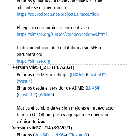
Binarios y fuentes de la versión viie66.217 en
adelante se encuentran en:
https://sourceforge.net/projects/simsee/files/
El registro de cambios se encuentra en:
https://simsee.org/simsee/verdoc/versiones.html
La documentación de la plataforma SimSEE se
encuentra en:
https://simsee.org
Versión viie58_215 (14/7/2021)
Binarios desde Sourceforge: (
LNX64
) (
ClusterUY
)
(
WIN64
)
Binarios desde el servidor de ADME: (
LNX64
)
(
ClusterUY
) (
WIN64
)
Motiva el cambio de versión mejoras en nuevo actor
térmico On Off por paso y agregado de operación
crónica Horizar.
Versión viie57_214 (8/7/2021)
Binarios (
WIN64
) (
LNX64
) (
ClusterUY
)