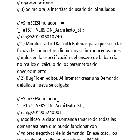
// representaciones.
// 3) Se mejora la interfase de usario del Simulador.
// vSimSEESimulador_ =
'_iie16.'+VERSION_ArchiTexto_Str;
// rch@201906010740
// 1) Modifico acto TBancoDeBaterias para que si en las
fichas de parámetros dinámcios se introducen valores
// nulos en la especificación del ensayo de la batería
no realice el cálculo de los parámetros de
envejecimiento.
// 2) BugFix en editor. Al intentar crear una Demanda
detallada nueva se colgaba.
// vSimSEESimulador_ =
'_iie15.'+VERSION_ArchiTexto_Str;
// rch@201905240901
// Modificao la clase TDemanda (madre de todas las
demandas) para que puede funcionar con
// valores negativos de la demanda. En ese caso, los
costos de falla reflejan los valores a PAGAR